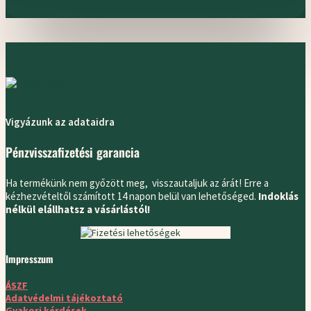
vezethet, azaz ahhoz, hogy engedelmes kutyánk...
Vigyázunk az adataidra
Pénzvisszafizetési garancia
Ha termékünk nem győzött meg, visszautaljuk az árát! Erre a
kézhezvételtől számított 14 napon belül van lehetőséged.
Indoklás
nélkül elállhatsz a vásárlástól!
Impresszum
ÁSZF
Adatvédelmi
tájékoztató
Gyakori kérdések