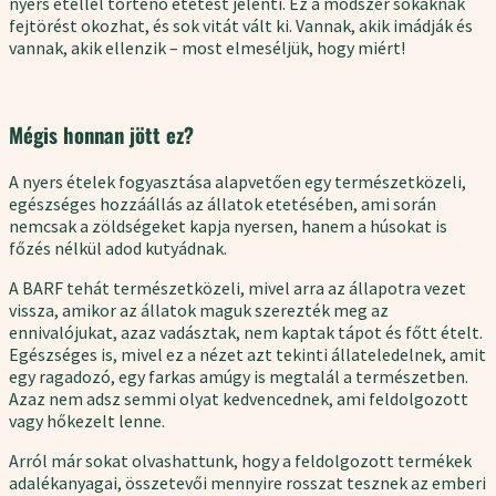
nyers étellel történő etetést jelenti. Ez a módszer sokaknak
fejtörést okozhat, és sok vitát vált ki. Vannak, akik imádják és
vannak, akik ellenzik – most elmeséljük, hogy miért!
Mégis honnan jött ez?
A nyers ételek fogyasztása alapvetően egy természetközeli,
egészséges hozzáállás az állatok etetésében, ami során
nemcsak a zöldségeket kapja nyersen, hanem a húsokat is
főzés nélkül adod kutyádnak.
A BARF tehát természetközeli, mivel arra az állapotra vezet
vissza, amikor az állatok maguk szerezték meg az
ennivalójukat, azaz vadásztak, nem kaptak tápot és főtt ételt.
Egészséges is, mivel ez a nézet azt tekinti állateledelnek, amit
egy ragadozó, egy farkas amúgy is megtalál a természetben.
Azaz nem adsz semmi olyat kedvencednek, ami feldolgozott
vagy hőkezelt lenne.
Arról már sokat olvashattunk, hogy a feldolgozott termékek
adalékanyagai, összetevői mennyire rosszat tesznek az emberi