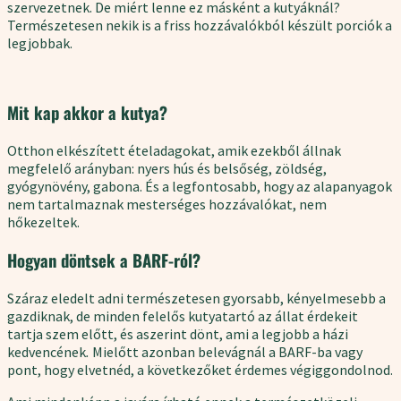
szervezetnek. De miért lenne ez másként a kutyáknál?
Természetesen nekik is a friss hozzávalókból készült porciók a
legjobbak.
Mit kap akkor a kutya?
Otthon elkészített ételadagokat, amik ezekből állnak
megfelelő arányban: nyers hús és belsőség, zöldség,
gyógynövény, gabona. És a legfontosabb, hogy az alapanyagok
nem tartalmaznak mesterséges hozzávalókat, nem
hőkezeltek.
Hogyan döntsek a BARF-ról?
Száraz eledelt adni természetesen gyorsabb, kényelmesebb a
gazdiknak, de minden felelős kutyatartó az állat érdekeit
tartja szem előtt, és aszerint dönt, ami a legjobb a házi
kedvencének
.
Mielőtt azonban belevágnál a BARF-ba vagy
pont, hogy elvetnéd, a következőket érdemes végiggondolnod.