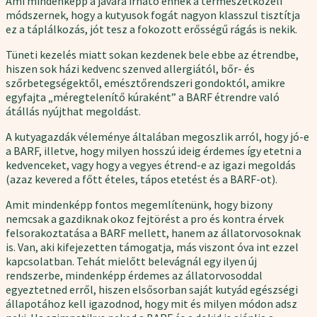
Ami mindenképp a javára írható ennek a természetközeli
módszernek, hogy a kutyusok fogát nagyon klasszul tisztítja
ez a táplálkozás, jót tesz a fokozott erősségű rágás is nekik.
Tüneti kezelés miatt sokan kezdenek bele ebbe az étrendbe,
hiszen sok házi kedvenc szenved allergiától, bőr- és
szőrbetegségektől, emésztőrendszeri gondoktól, amikre
egyfajta „méregtelenítő kúraként” a BARF étrendre való
átállás nyújthat megoldást.
A kutyagazdák véleménye általában megoszlik arról, hogy jó-e
a BARF, illetve, hogy milyen hosszú ideig érdemes így etetni a
kedvenceket, vagy hogy a vegyes étrend-e az igazi megoldás
(azaz kevered a főtt ételes, tápos etetést és a BARF-ot).
Amit mindenképp fontos megemlítenünk, hogy bizony
nemcsak a gazdiknak okoz fejtörést a pro és kontra érvek
felsorakoztatása a BARF mellett, hanem az állatorvosoknak
is. Van, aki kifejezetten támogatja, más viszont óva int ezzel
kapcsolatban. Tehát mielőtt belevágnál egy ilyen új
rendszerbe, mindenképp érdemes az állatorvosoddal
egyeztetned erről, hiszen elsősorban saját kutyád egészségi
állapotához kell igazodnod, hogy mit és milyen módon adsz