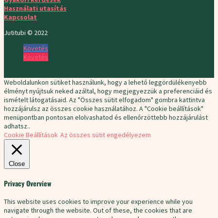
Használati utasítás
Kapcsolat
Jutitubi © 2022
Követés
Követés
Weboldalunkon sütiket használunk, hogy a lehető leggördülékenyebb
élményt nyújtsuk neked azáltal, hogy megjegyezzük a preferenciáid és
ismételt látogatásaid. Az "Összes sütit elfogadom" gombra kattintva
hozzájárulsz az összes cookie használatához. A "Cookie beállítások"
menüpontban pontosan elolvashatod és ellenőrzöttebb hozzájárulást
adhatsz..
Cookie Beállítások
Az összes sütit engedélyezem
Close
Privacy Overview
This website uses cookies to improve your experience while you
navigate through the website. Out of these, the cookies that are