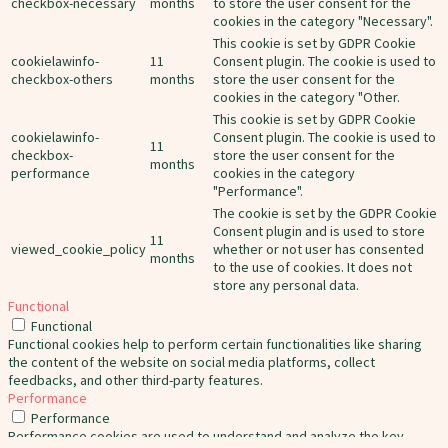
checkbox-necessary
months
to store the user consent for the
cookies in the category "Necessary".
This cookie is set by GDPR Cookie
cookielawinfo-
11
Consent plugin. The cookie is used to
checkbox-others
months
store the user consent for the
cookies in the category "Other.
This cookie is set by GDPR Cookie
cookielawinfo-
Consent plugin. The cookie is used to
11
checkbox-
store the user consent for the
months
performance
cookies in the category
"Performance".
The cookie is set by the GDPR Cookie
Consent plugin and is used to store
11
viewed_cookie_policy
whether or not user has consented
months
to the use of cookies. It does not
store any personal data.
Functional
Functional
Functional cookies help to perform certain functionalities like sharing
the content of the website on social media platforms, collect
feedbacks, and other third-party features.
Performance
Performance
Performance cookies are used to understand and analyze the key