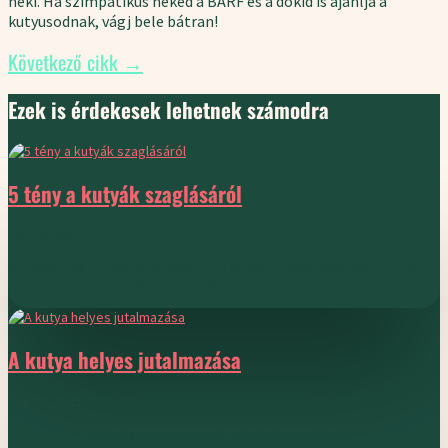
neki. Ha szimpatikus neked a BARF és a dokid is ajánlja a
kutyusodnak, vágj bele bátran!
Következő cikk
→
Ezek is érdekesek lehetnek számodra
5 tény a kutyák szaglásáról
nov 30, 2021
Mit érdemes tudnod az érzékeny kis orrokról? Összegyűjtöttünk pár
érdekességet a kutyák szaglásáról. Azt mindenki...
A kutya helyes jutalmazása
nov 23, 2021
Miért hatékonyabb a jutalmazás a büntetésnél? Egy célhoz sokféle út