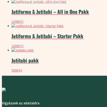
Jutiforma & Jutitubi – All in One Pakk
15990
Ft
Jutiforma & Jutitubi – Starter Pakk
10990
Ft
Jutitubi pakk
5990
Ft
Vigyázunk az adataidra