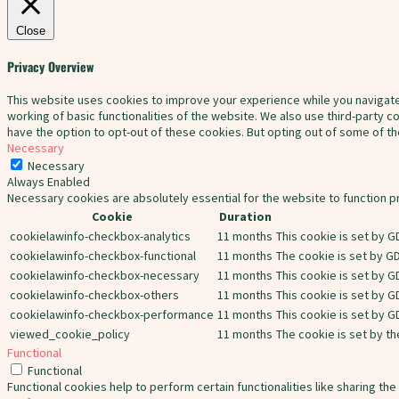
Close
Privacy Overview
This website uses cookies to improve your experience while you navigate
working of basic functionalities of the website. We also use third-party 
have the option to opt-out of these cookies. But opting out of some of 
Necessary
Necessary
Always Enabled
Necessary cookies are absolutely essential for the website to function p
Cookie
Duration
cookielawinfo-checkbox-analytics
11 months
This cookie is set by G
cookielawinfo-checkbox-functional
11 months
The cookie is set by G
cookielawinfo-checkbox-necessary
11 months
This cookie is set by 
cookielawinfo-checkbox-others
11 months
This cookie is set by G
cookielawinfo-checkbox-performance
11 months
This cookie is set by 
viewed_cookie_policy
11 months
The cookie is set by t
Functional
Functional
Functional cookies help to perform certain functionalities like sharing th