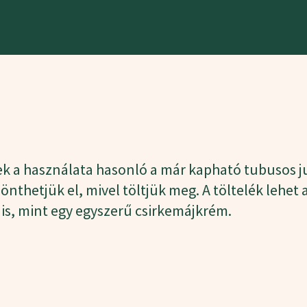
ek a használata hasonló a már kapható tubusos j
k dönthetjük el, mivel töltjük meg. A töltelék leh
 is, mint egy egyszerű csirkemájkrém.