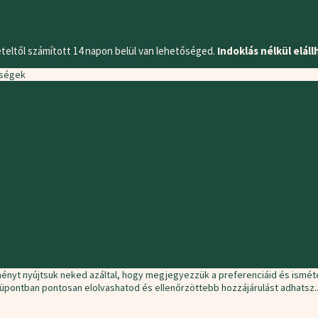
teltől számított 14 napon belül van lehetőséged.
Indoklás nélkül eláll
nyt nyújtsuk neked azáltal, hogy megjegyezzük a preferenciáid és isméte
nüpontban pontosan elolvashatod és ellenőrzöttebb hozzájárulást adhatsz.