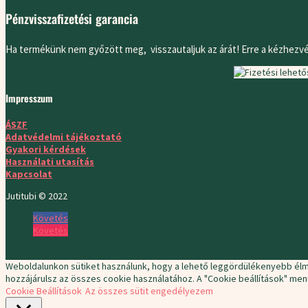
Pénzvisszafizetési garancia
Ha termékünk nem győzött meg, visszautaljuk az árát! Erre a kézhezvé
Impresszum
ÁSZF
Adatvédelmi
tájékoztató
Gyakori kérdések
Használati utasítás
Kapcsolat
Jutitubi © 2022
Követés
Követés
Weboldalunkon sütiket használunk, hogy a lehető leggördülékenyebb élmé
hozzájárulsz az összes cookie használatához. A "Cookie beállítások" me
Cookie Beállítások
Az összes sütit engedélyezem