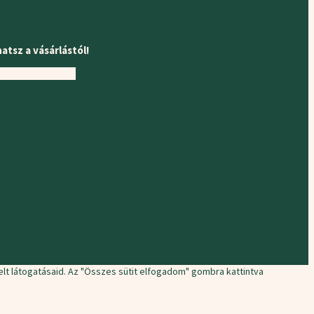
hatsz a vásárlástól!
lt látogatásaid. Az "Összes sütit elfogadom" gombra kattintva
.