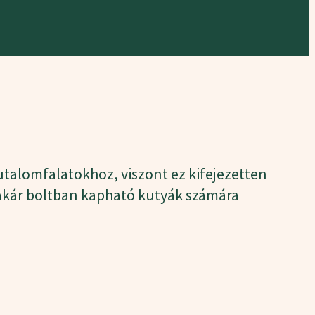
utalomfalatokhoz, viszont ez kifejezetten
et akár boltban kapható kutyák számára