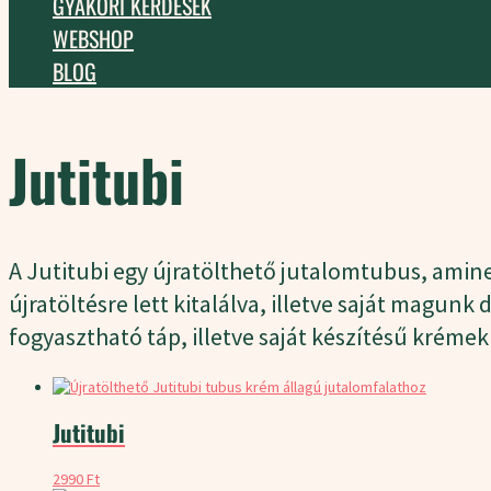
GYAKORI KÉRDÉSEK
WEBSHOP
BLOG
Jutitubi
A Jutitubi egy újratölthető jutalomtubus, amin
újratöltésre lett kitalálva, illetve saját magun
fogyasztható táp, illetve saját készítésű krémek
Jutitubi
2990
Ft